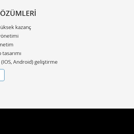
ÇÖZÜMLERİ
yüksek kazanç
 yönetimi
önetim
 tasarımı
(IOS, Android) geliştirme