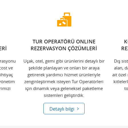
TUR OPERATÖRÜ ONLINE
K
ERİ
REZERVASYON ÇÖZÜMLERİ
RE
perasyonu
Uçak, otel, gemi gibi ürünlerini detaylı bir
Dış sis
cost ve
şekilde planlayan ve onları bir araya
alan, d
 ihtiyaç
getirerek yardımcı hizmet ürünleriyle
ait öze
 yönetim
zenginleştirmek isteyen Tur Operatörleri
kitlele
rimizi
için dinamik veya geleneksel paketleme
to
sistemleri geliştirdik.
Detaylı bilgi