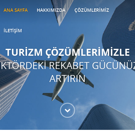
ANA SAYFA
HAKKIMIZDA
ÇÖZÜMLERİMİZ
İLETİŞİM
TURİZM ÇÖZÜMLERİMİZLE
EKTÖRDEKİ REKABET GÜCÜNÜ
ARTIRIN